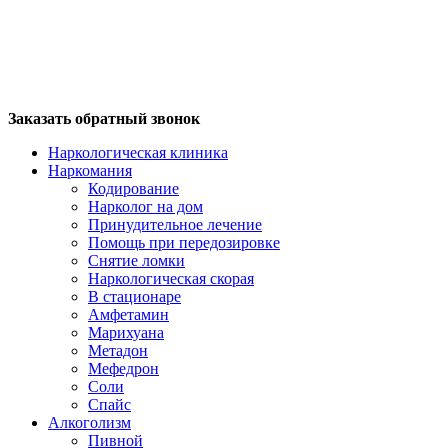
Заказать обратный звонок
Наркологическая клиника
Наркомания
Кодирование
Нарколог на дом
Принудительное лечение
Помощь при передозировке
Снятие ломки
Наркологическая скорая
В стационаре
Амфетамин
Марихуана
Метадон
Мефедрон
Соли
Спайс
Алкоголизм
Пивной