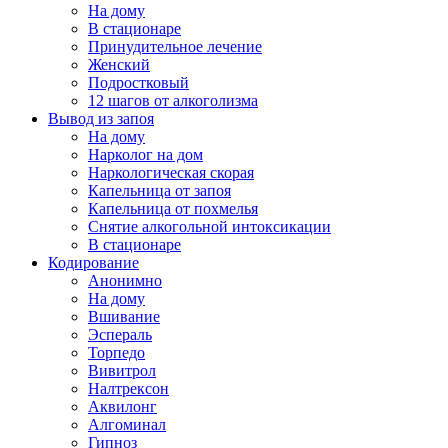
На дому
В стационаре
Принудительное лечение
Женский
Подростковый
12 шагов от алкоголизма
Вывод из запоя
На дому
Нарколог на дом
Наркологическая скорая
Капельница от запоя
Капельница от похмелья
Снятие алкогольной интоксикации
В стационаре
Кодирование
Анонимно
На дому
Вшивание
Эспераль
Торпедо
Вивитрол
Налтрексон
Аквилонг
Алгоминал
Гипноз