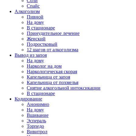
Соли
Спайс
Алкоголизм
Пивной
На дому
В стационаре
Принудительное лечение
Женский
Подростковый
12 шагов от алкоголизма
Вывод из запоя
На дому
Нарколог на дом
Наркологическая скорая
Капельница от запоя
Капельница от похмелья
Снятие алкогольной интоксикации
В стационаре
Кодирование
Анонимно
На дому
Вшивание
Эспераль
Торпедо
Вивитрол