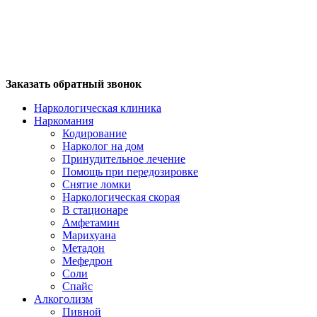
Заказать обратный звонок
Наркологическая клиника
Наркомания
Кодирование
Нарколог на дом
Принудительное лечение
Помощь при передозировке
Снятие ломки
Наркологическая скорая
В стационаре
Амфетамин
Марихуана
Метадон
Мефедрон
Соли
Спайс
Алкоголизм
Пивной