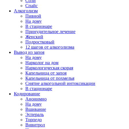
Соли
Спайс
Алкоголизм
Пивной
На дому
В стационаре
Принудительное лечение
Женский
Подростковый
12 шагов от алкоголизма
Вывод из запоя
На дому
Нарколог на дом
Наркологическая скорая
Капельница от запоя
Капельница от похмелья
Снятие алкогольной интоксикации
В стационаре
Кодирование
Анонимно
На дому
Вшивание
Эспераль
Торпедо
Вивитрол