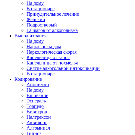
На дому
В стационаре
Принудительное лечение
Женский
Подростковый
12 шагов от алкоголизма
Вывод из запоя
На дому
Нарколог на дом
Наркологическая скорая
Капельница от запоя
Капельница от похмелья
Снятие алкогольной интоксикации
В стационаре
Кодирование
Анонимно
На дому
Вшивание
Эспераль
Торпедо
Вивитрол
Налтрексон
Аквилонг
Алгоминал
Гипноз