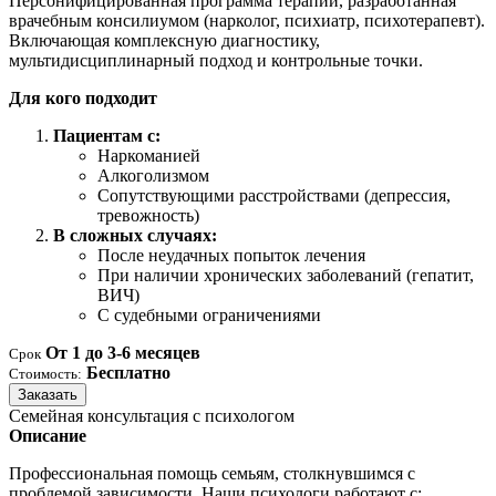
Персонифицированная программа терапии, разработанная
врачебным консилиумом (нарколог, психиатр, психотерапевт).
Включающая комплексную диагностику,
мультидисциплинарный подход и контрольные точки.
Для кого подходит
Пациентам с:
Наркоманией
Алкоголизмом
Сопутствующими расстройствами (депрессия,
тревожность)
В сложных случаях:
После неудачных попыток лечения
При наличии хронических заболеваний (гепатит,
ВИЧ)
С судебными ограничениями
От 1 до 3-6 месяцев
Срок
Бесплатно
Стоимость:
Заказать
Семейная консультация с психологом
Описание
Профессиональная помощь семьям, столкнувшимся с
проблемой зависимости. Наши психологи работают с: