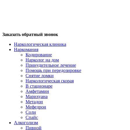
Заказать обратный звонок
Наркологическая клиника
Наркомания
Кодирование
Нарколог на дом
Принудительное лечение
Помощь при передозировке
Снятие ломки
Наркологическая скорая
В стационаре
Амфетамин
Марихуана
Метадон
Мефедрон
Соли
Спайс
Алкоголизм
Пивной