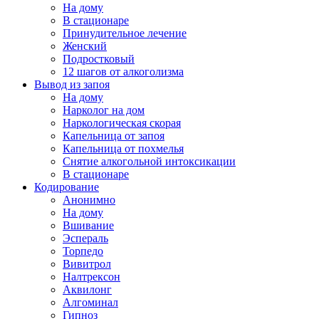
На дому
В стационаре
Принудительное лечение
Женский
Подростковый
12 шагов от алкоголизма
Вывод из запоя
На дому
Нарколог на дом
Наркологическая скорая
Капельница от запоя
Капельница от похмелья
Снятие алкогольной интоксикации
В стационаре
Кодирование
Анонимно
На дому
Вшивание
Эспераль
Торпедо
Вивитрол
Налтрексон
Аквилонг
Алгоминал
Гипноз