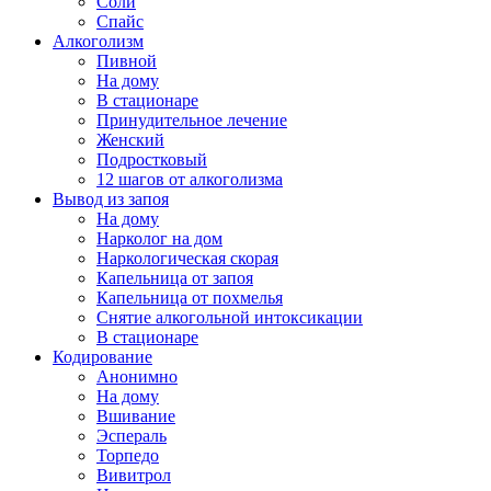
Соли
Спайс
Алкоголизм
Пивной
На дому
В стационаре
Принудительное лечение
Женский
Подростковый
12 шагов от алкоголизма
Вывод из запоя
На дому
Нарколог на дом
Наркологическая скорая
Капельница от запоя
Капельница от похмелья
Снятие алкогольной интоксикации
В стационаре
Кодирование
Анонимно
На дому
Вшивание
Эспераль
Торпедо
Вивитрол