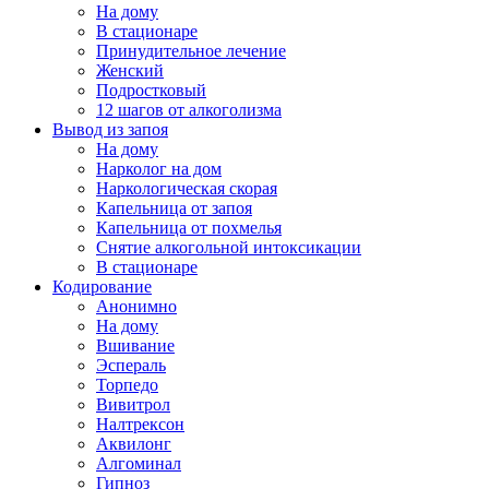
На дому
В стационаре
Принудительное лечение
Женский
Подростковый
12 шагов от алкоголизма
Вывод из запоя
На дому
Нарколог на дом
Наркологическая скорая
Капельница от запоя
Капельница от похмелья
Снятие алкогольной интоксикации
В стационаре
Кодирование
Анонимно
На дому
Вшивание
Эспераль
Торпедо
Вивитрол
Налтрексон
Аквилонг
Алгоминал
Гипноз