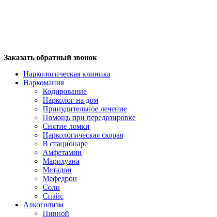
Заказать обратный звонок
Наркологическая клиника
Наркомания
Кодирование
Нарколог на дом
Принудительное лечение
Помощь при передозировке
Снятие ломки
Наркологическая скорая
В стационаре
Амфетамин
Марихуана
Метадон
Мефедрон
Соли
Спайс
Алкоголизм
Пивной