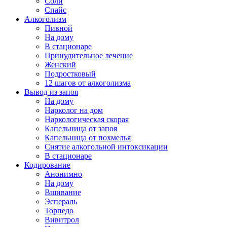
Соли
Спайс
Алкоголизм
Пивной
На дому
В стационаре
Принудительное лечение
Женский
Подростковый
12 шагов от алкоголизма
Вывод из запоя
На дому
Нарколог на дом
Наркологическая скорая
Капельница от запоя
Капельница от похмелья
Снятие алкогольной интоксикации
В стационаре
Кодирование
Анонимно
На дому
Вшивание
Эспераль
Торпедо
Вивитрол