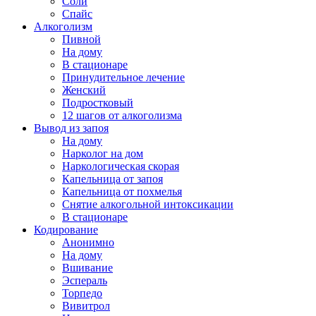
Соли
Спайс
Алкоголизм
Пивной
На дому
В стационаре
Принудительное лечение
Женский
Подростковый
12 шагов от алкоголизма
Вывод из запоя
На дому
Нарколог на дом
Наркологическая скорая
Капельница от запоя
Капельница от похмелья
Снятие алкогольной интоксикации
В стационаре
Кодирование
Анонимно
На дому
Вшивание
Эспераль
Торпедо
Вивитрол