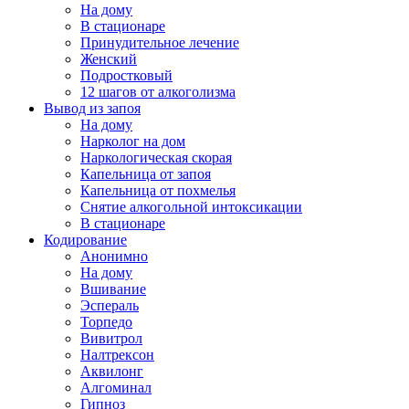
На дому
В стационаре
Принудительное лечение
Женский
Подростковый
12 шагов от алкоголизма
Вывод из запоя
На дому
Нарколог на дом
Наркологическая скорая
Капельница от запоя
Капельница от похмелья
Снятие алкогольной интоксикации
В стационаре
Кодирование
Анонимно
На дому
Вшивание
Эспераль
Торпедо
Вивитрол
Налтрексон
Аквилонг
Алгоминал
Гипноз