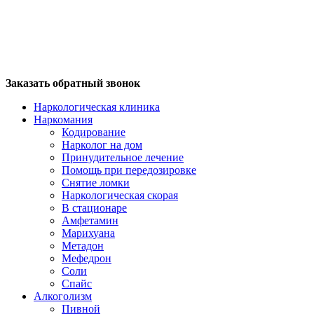
Заказать обратный звонок
Наркологическая клиника
Наркомания
Кодирование
Нарколог на дом
Принудительное лечение
Помощь при передозировке
Снятие ломки
Наркологическая скорая
В стационаре
Амфетамин
Марихуана
Метадон
Мефедрон
Соли
Спайс
Алкоголизм
Пивной