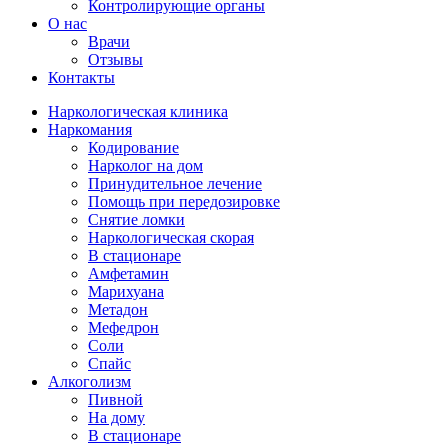
Контролирующие органы
О нас
Врачи
Отзывы
Контакты
Наркологическая клиника
Наркомания
Кодирование
Нарколог на дом
Принудительное лечение
Помощь при передозировке
Снятие ломки
Наркологическая скорая
В стационаре
Амфетамин
Марихуана
Метадон
Мефедрон
Соли
Спайс
Алкоголизм
Пивной
На дому
В стационаре