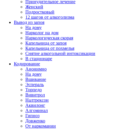
Принудительное лечение
Женский
Подростковый
12 шагов от алкоголизма
Вывод из запоя
На дому
Нарколог на дом
Наркологическая скорая
Капельница от запоя
Капельница от похмелья
Снятие алкогольной интоксикации
В стационаре
Кодирование
Анонимно
На дому
Вшивание
Эспераль
Торпедо
Вивитрол
Налтрексон
Аквилонг
Алгоминал
Гипноз
Довженко
От наркомании