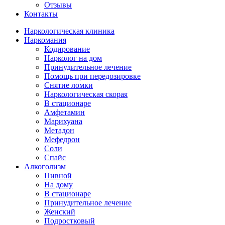
Отзывы
Контакты
Наркологическая клиника
Наркомания
Кодирование
Нарколог на дом
Принудительное лечение
Помощь при передозировке
Снятие ломки
Наркологическая скорая
В стационаре
Амфетамин
Марихуана
Метадон
Мефедрон
Соли
Спайс
Алкоголизм
Пивной
На дому
В стационаре
Принудительное лечение
Женский
Подростковый