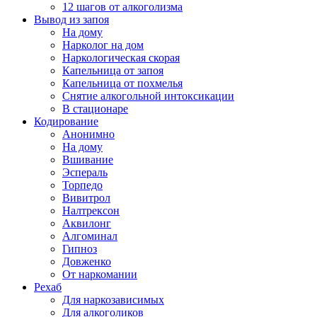
12 шагов от алкоголизма
Вывод из запоя
На дому
Нарколог на дом
Наркологическая скорая
Капельница от запоя
Капельница от похмелья
Снятие алкогольной интоксикации
В стационаре
Кодирование
Анонимно
На дому
Вшивание
Эспераль
Торпедо
Вивитрол
Налтрексон
Аквилонг
Алгоминал
Гипноз
Довженко
От наркомании
Рехаб
Для наркозависимых
Для алкоголиков