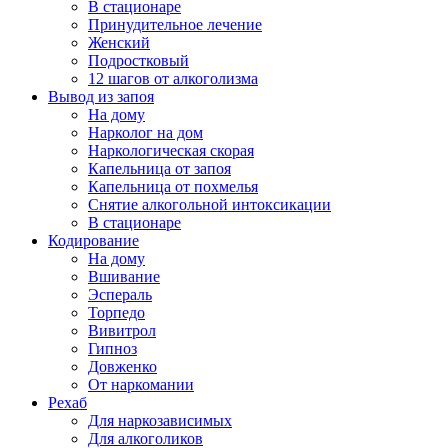
В стационаре
Принудительное лечение
Женский
Подростковый
12 шагов от алкоголизма
Вывод из запоя
На дому
Нарколог на дом
Наркологическая скорая
Капельница от запоя
Капельница от похмелья
Снятие алкогольной интоксикации
В стационаре
Кодирование
На дому
Вшивание
Эспераль
Торпедо
Вивитрол
Гипноз
Довженко
От наркомании
Рехаб
Для наркозависимых
Для алкоголиков