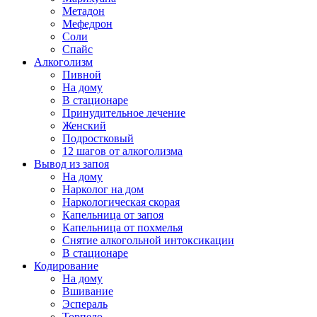
Метадон
Мефедрон
Соли
Спайс
Алкоголизм
Пивной
На дому
В стационаре
Принудительное лечение
Женский
Подростковый
12 шагов от алкоголизма
Вывод из запоя
На дому
Нарколог на дом
Наркологическая скорая
Капельница от запоя
Капельница от похмелья
Снятие алкогольной интоксикации
В стационаре
Кодирование
На дому
Вшивание
Эспераль
Торпедо