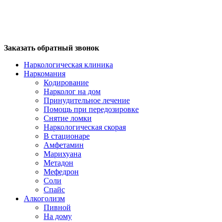
Заказать обратный звонок
Наркологическая клиника
Наркомания
Кодирование
Нарколог на дом
Принудительное лечение
Помощь при передозировке
Снятие ломки
Наркологическая скорая
В стационаре
Амфетамин
Марихуана
Метадон
Мефедрон
Соли
Спайс
Алкоголизм
Пивной
На дому