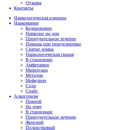
Отзывы
Контакты
Наркологическая клиника
Наркомания
Кодирование
Нарколог на дом
Принудительное лечение
Помощь при передозировке
Снятие ломки
Наркологическая скорая
В стационаре
Амфетамин
Марихуана
Метадон
Мефедрон
Соли
Спайс
Алкоголизм
Пивной
На дому
В стационаре
Принудительное лечение
Женский
Подростковый