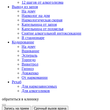
12 шагов от алкоголизма
Вывод из запоя
На дому
Нарколог на дом
Наркологическая скорая
Капельница от запоя
Капельница от похмелья
Снятие алкогольной интоксикации
В стационаре
Кодирование
На дому
Вшивание
Эспераль
Торпедо
Вивитрол
Гипноз
Довженко
От наркомании
Рехаб
Для наркозависимых
Для алкоголиков
обратиться в клинику
Запись на прием
Срочный вызов врача