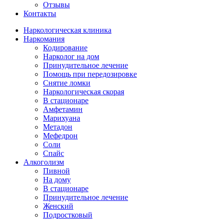
Отзывы
Контакты
Наркологическая клиника
Наркомания
Кодирование
Нарколог на дом
Принудительное лечение
Помощь при передозировке
Снятие ломки
Наркологическая скорая
В стационаре
Амфетамин
Марихуана
Метадон
Мефедрон
Соли
Спайс
Алкоголизм
Пивной
На дому
В стационаре
Принудительное лечение
Женский
Подростковый