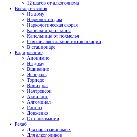
12 шагов от алкоголизма
Вывод из запоя
На дому
Нарколог на дом
Наркологическая скорая
Капельница от запоя
Капельница от похмелья
Снятие алкогольной интоксикации
В стационаре
Кодирование
Анонимно
На дому
Вшивание
Эспераль
Торпедо
Вивитрол
Налтрексон
Аквилонг
Алгоминал
Гипноз
Довженко
От наркомании
Рехаб
Для наркозависимых
Для алкоголиков