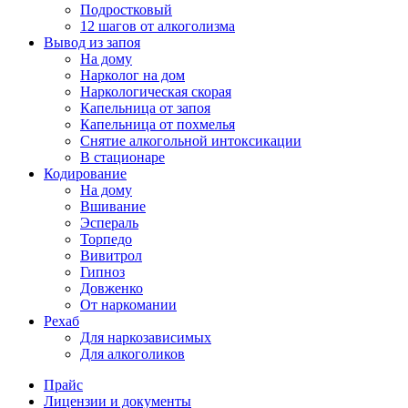
Подростковый
12 шагов от алкоголизма
Вывод из запоя
На дому
Нарколог на дом
Наркологическая скорая
Капельница от запоя
Капельница от похмелья
Снятие алкогольной интоксикации
В стационаре
Кодирование
На дому
Вшивание
Эспераль
Торпедо
Вивитрол
Гипноз
Довженко
От наркомании
Рехаб
Для наркозависимых
Для алкоголиков
Прайс
Лицензии и документы