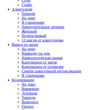
Соли
Спайс
Алкоголизм
Пивной
На дому
В стационаре
Принудительное лечение
Женский
Подростковый
12 шагов от алкоголизма
Вывод из запоя
На дому
Нарколог на дом
Наркологическая скорая
Капельница от запоя
Капельница от похмелья
Снятие алкогольной интоксикации
В стационаре
Кодирование
На дому
Вшивание
Эспераль
Торпедо
Вивитрол
Гипноз