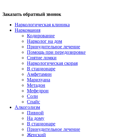
Заказать обратный звонок
Наркологическая клиника
Наркомания
Кодирование
Нарколог на дом
Принудительное лечение
Помощь при передозировке
Снятие ломки
Наркологическая скорая
В стационаре
Амфетамин
Марихуана
Метадон
Мефедрон
Соли
Спайс
Алкоголизм
Пивной
На дому
В стационаре
Принудительное лечение
Женский