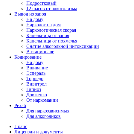
Подростковый
12 шагов от алкоголизма
Вывод из запоя
На дому
Нарколог на дом
Наркологическая скорая
Капельница от запоя
Капельница от похмелья
Снятие алкогольной интоксикации
В стационаре
Кодирование
На дому
Вшивание
Эспераль
Торпедо
Вивитрол
Гипноз
Довженко
От наркомании
Рехаб
Для наркозависимых
Для алкоголиков
Прайс
Лицензии и документы