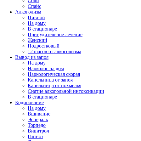
Соли
Спайс
Алкоголизм
Пивной
На дому
В стационаре
Принудительное лечение
Женский
Подростковый
12 шагов от алкоголизма
Вывод из запоя
На дому
Нарколог на дом
Наркологическая скорая
Капельница от запоя
Капельница от похмелья
Снятие алкогольной интоксикации
В стационаре
Кодирование
На дому
Вшивание
Эспераль
Торпедо
Вивитрол
Гипноз