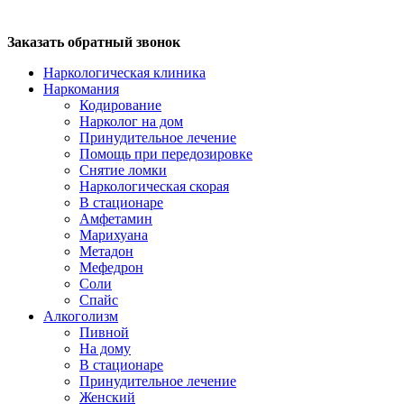
Заказать обратный звонок
Наркологическая клиника
Наркомания
Кодирование
Нарколог на дом
Принудительное лечение
Помощь при передозировке
Снятие ломки
Наркологическая скорая
В стационаре
Амфетамин
Марихуана
Метадон
Мефедрон
Соли
Спайс
Алкоголизм
Пивной
На дому
В стационаре
Принудительное лечение
Женский