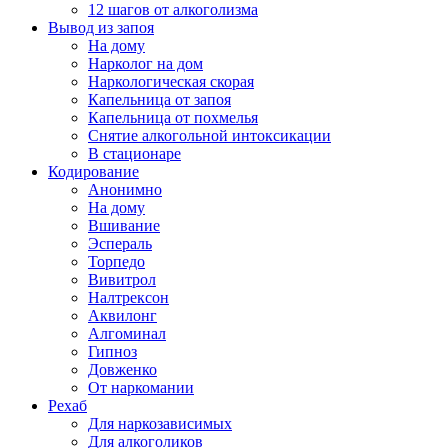
12 шагов от алкоголизма
Вывод из запоя
На дому
Нарколог на дом
Наркологическая скорая
Капельница от запоя
Капельница от похмелья
Снятие алкогольной интоксикации
В стационаре
Кодирование
Анонимно
На дому
Вшивание
Эспераль
Торпедо
Вивитрол
Налтрексон
Аквилонг
Алгоминал
Гипноз
Довженко
От наркомании
Рехаб
Для наркозависимых
Для алкоголиков