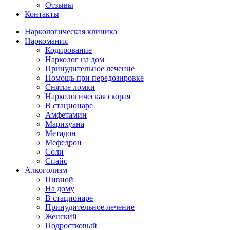
Отзывы
Контакты
Наркологическая клиника
Наркомания
Кодирование
Нарколог на дом
Принудительное лечение
Помощь при передозировке
Снятие ломки
Наркологическая скорая
В стационаре
Амфетамин
Марихуана
Метадон
Мефедрон
Соли
Спайс
Алкоголизм
Пивной
На дому
В стационаре
Принудительное лечение
Женский
Подростковый