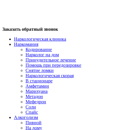
Заказать обратный звонок
Наркологическая клиника
Наркомания
Кодирование
Нарколог на дом
Принудительное лечение
Помощь при передозировке
Снятие ломки
Наркологическая скорая
В стационаре
Амфетамин
Марихуана
Метадон
Мефедрон
Соли
Спайс
Алкоголизм
Пивной
На дому