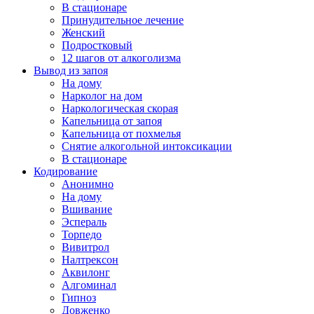
В стационаре
Принудительное лечение
Женский
Подростковый
12 шагов от алкоголизма
Вывод из запоя
На дому
Нарколог на дом
Наркологическая скорая
Капельница от запоя
Капельница от похмелья
Снятие алкогольной интоксикации
В стационаре
Кодирование
Анонимно
На дому
Вшивание
Эспераль
Торпедо
Вивитрол
Налтрексон
Аквилонг
Алгоминал
Гипноз
Довженко