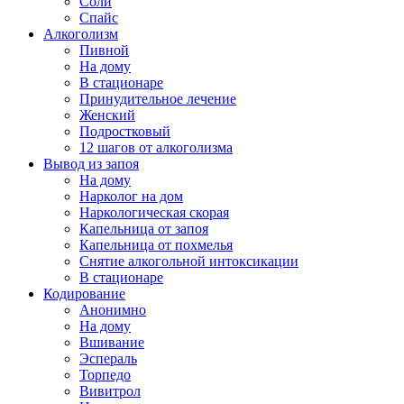
Соли
Спайс
Алкоголизм
Пивной
На дому
В стационаре
Принудительное лечение
Женский
Подростковый
12 шагов от алкоголизма
Вывод из запоя
На дому
Нарколог на дом
Наркологическая скорая
Капельница от запоя
Капельница от похмелья
Снятие алкогольной интоксикации
В стационаре
Кодирование
Анонимно
На дому
Вшивание
Эспераль
Торпедо
Вивитрол