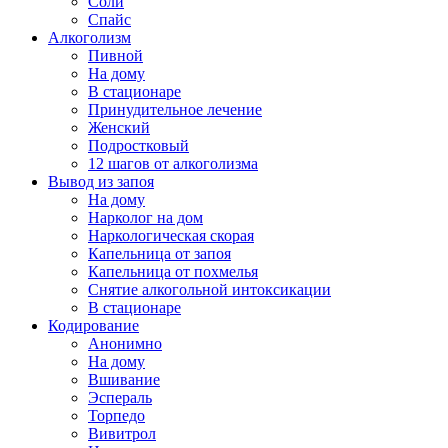
Соли
Спайс
Алкоголизм
Пивной
На дому
В стационаре
Принудительное лечение
Женский
Подростковый
12 шагов от алкоголизма
Вывод из запоя
На дому
Нарколог на дом
Наркологическая скорая
Капельница от запоя
Капельница от похмелья
Снятие алкогольной интоксикации
В стационаре
Кодирование
Анонимно
На дому
Вшивание
Эспераль
Торпедо
Вивитрол