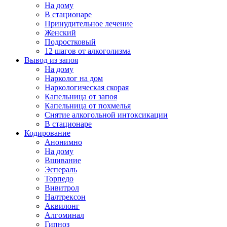
На дому
В стационаре
Принудительное лечение
Женский
Подростковый
12 шагов от алкоголизма
Вывод из запоя
На дому
Нарколог на дом
Наркологическая скорая
Капельница от запоя
Капельница от похмелья
Снятие алкогольной интоксикации
В стационаре
Кодирование
Анонимно
На дому
Вшивание
Эспераль
Торпедо
Вивитрол
Налтрексон
Аквилонг
Алгоминал
Гипноз