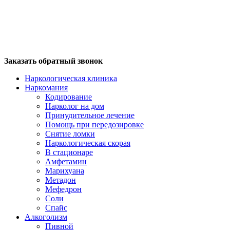
Заказать обратный звонок
Наркологическая клиника
Наркомания
Кодирование
Нарколог на дом
Принудительное лечение
Помощь при передозировке
Снятие ломки
Наркологическая скорая
В стационаре
Амфетамин
Марихуана
Метадон
Мефедрон
Соли
Спайс
Алкоголизм
Пивной