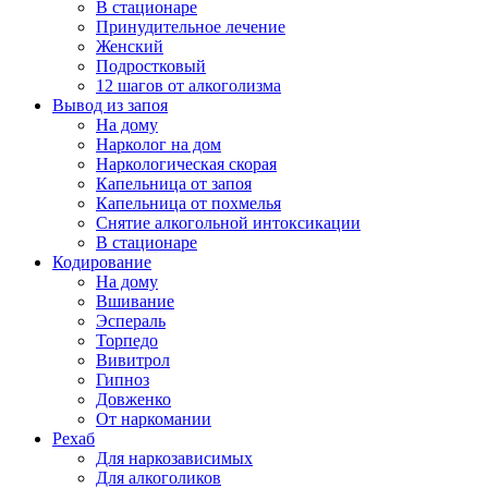
В стационаре
Принудительное лечение
Женский
Подростковый
12 шагов от алкоголизма
Вывод из запоя
На дому
Нарколог на дом
Наркологическая скорая
Капельница от запоя
Капельница от похмелья
Снятие алкогольной интоксикации
В стационаре
Кодирование
На дому
Вшивание
Эспераль
Торпедо
Вивитрол
Гипноз
Довженко
От наркомании
Рехаб
Для наркозависимых
Для алкоголиков