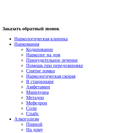
Заказать обратный звонок
Наркологическая клиника
Наркомания
Кодирование
Нарколог на дом
Принудительное лечение
Помощь при передозировке
Снятие ломки
Наркологическая скорая
В стационаре
Амфетамин
Марихуана
Метадон
Мефедрон
Соли
Спайс
Алкоголизм
Пивной
На дому