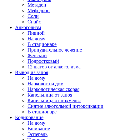
Метадон
Мефедрон
Соли
Спайс
Алкоголизм
Пивной
На дому
В стационаре
Принудительное лечение
Женский
Подростковый
12 шагов от алкоголизма
Вывод из запоя
На дому
Нарколог на дом
Наркологическая скорая
Капельница от запоя
Капельница от похмелья
Снятие алкогольной интоксикации
В стационаре
Кодирование
На дому
Вшивание
Эспераль
Торпедо