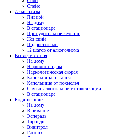
Соли
Спайс
Алкоголизм
Пивной
На дому
В стационаре
Принудительное лечение
Женский
Подростковый
12 шагов от алкоголизма
Вывод из запоя
На дому
Нарколог на дом
Наркологическая скорая
Капельница от запоя
Капельница от похмелья
Снятие алкогольной интоксикации
В стационаре
Кодирование
На дому
Вшивание
Эспераль
Торпедо
Вивитрол
Гипноз