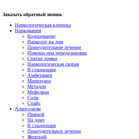
Заказать обратный звонок
Наркологическая клиника
Наркомания
Кодирование
Нарколог на дом
Принудительное лечение
Помощь при передозировке
Снятие ломки
Наркологическая скорая
В стационаре
Амфетамин
Марихуана
Метадон
Мефедрон
Соли
Спайс
Алкоголизм
Пивной
На дому
В стационаре
Принудительное лечение
Женский