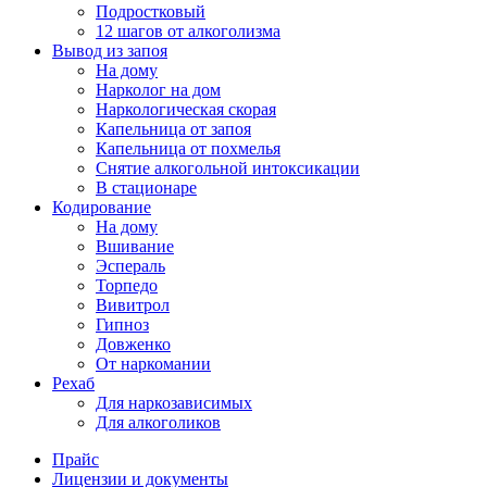
Подростковый
12 шагов от алкоголизма
Вывод из запоя
На дому
Нарколог на дом
Наркологическая скорая
Капельница от запоя
Капельница от похмелья
Снятие алкогольной интоксикации
В стационаре
Кодирование
На дому
Вшивание
Эспераль
Торпедо
Вивитрол
Гипноз
Довженко
От наркомании
Рехаб
Для наркозависимых
Для алкоголиков
Прайс
Лицензии и документы