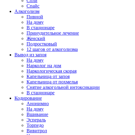
Соли
Спайс
Алкоголизм
Пивной
На дому
В стационаре
Принудительное лечение
Женский
Подростковый
12 шагов от алкоголизма
Вывод из запоя
На дому
Нарколог на дом
Наркологическая скорая
Капельница от запоя
Капельница от похмелья
Снятие алкогольной интоксикации
В стационаре
Кодирование
Анонимно
На дому
Вшивание
Эспераль
Торпедо
Вивитрол