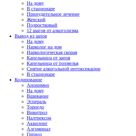
На дому
В стационаре
Принудительное лечение
Женский
Подростковый
12 шагов от алкоголизма
Вывод из запоя
На дому
Нарколог на дом
Наркологическая скорая
Капельница от запоя
Капельница от похмелья
Снятие алкогольной интоксикации
В стационаре
Кодирование
Анонимно
На дому
Вшивание
Эспераль
Торпедо
Вивитрол
Налтрексон
Аквилонг
Алгоминал
Гипноз