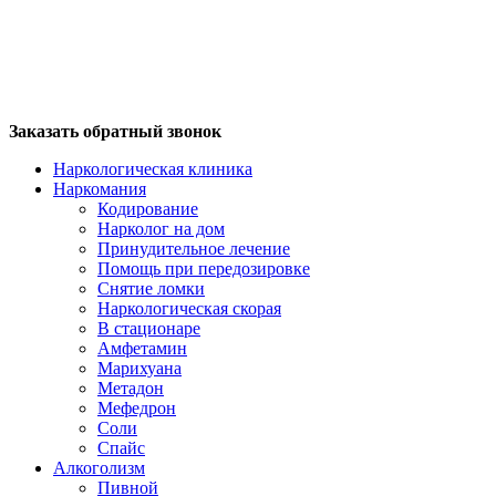
Заказать обратный звонок
Наркологическая клиника
Наркомания
Кодирование
Нарколог на дом
Принудительное лечение
Помощь при передозировке
Снятие ломки
Наркологическая скорая
В стационаре
Амфетамин
Марихуана
Метадон
Мефедрон
Соли
Спайс
Алкоголизм
Пивной