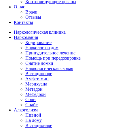
Контролирующие органы
О нас
Врачи
Отзывы
Контакты
Наркологическая клиника
Наркомания
Кодирование
Нарколог на дом
Принудительное лечение
Помощь при передозировке
Снятие ломки
Наркологическая скорая
В стационаре
Амфетамин
Марихуана
Метадон
Мефедрон
Соли
Спайс
Алкоголизм
Пивной
На дому
В стационаре