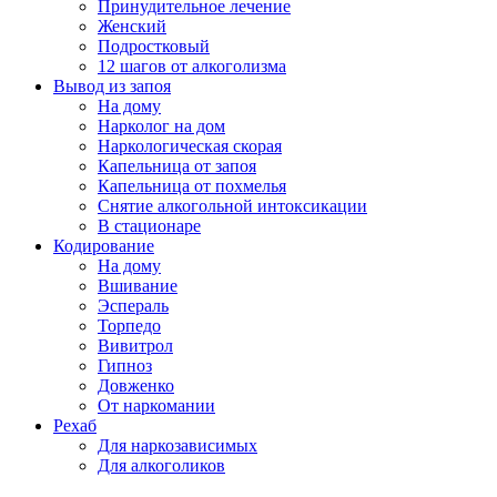
Принудительное лечение
Женский
Подростковый
12 шагов от алкоголизма
Вывод из запоя
На дому
Нарколог на дом
Наркологическая скорая
Капельница от запоя
Капельница от похмелья
Снятие алкогольной интоксикации
В стационаре
Кодирование
На дому
Вшивание
Эспераль
Торпедо
Вивитрол
Гипноз
Довженко
От наркомании
Рехаб
Для наркозависимых
Для алкоголиков