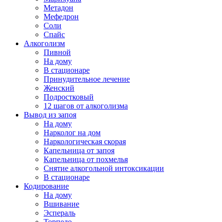
Метадон
Мефедрон
Соли
Спайс
Алкоголизм
Пивной
На дому
В стационаре
Принудительное лечение
Женский
Подростковый
12 шагов от алкоголизма
Вывод из запоя
На дому
Нарколог на дом
Наркологическая скорая
Капельница от запоя
Капельница от похмелья
Снятие алкогольной интоксикации
В стационаре
Кодирование
На дому
Вшивание
Эспераль
Торпедо