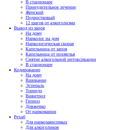
В стационаре
Принудительное лечение
Женский
Подростковый
12 шагов от алкоголизма
Вывод из запоя
На дому
Нарколог на дом
Наркологическая скорая
Капельница от запоя
Капельница от похмелья
Снятие алкогольной интоксикации
В стационаре
Кодирование
На дому
Вшивание
Эспераль
Торпедо
Вивитрол
Гипноз
Довженко
От наркомании
Рехаб
Для наркозависимых
Для алкоголиков