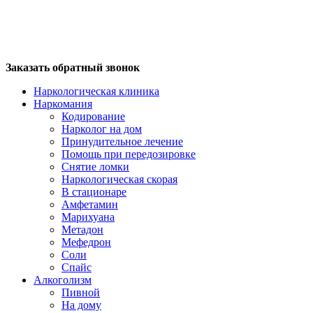
Заказать обратный звонок
Наркологическая клиника
Наркомания
Кодирование
Нарколог на дом
Принудительное лечение
Помощь при передозировке
Снятие ломки
Наркологическая скорая
В стационаре
Амфетамин
Марихуана
Метадон
Мефедрон
Соли
Спайс
Алкоголизм
Пивной
На дому