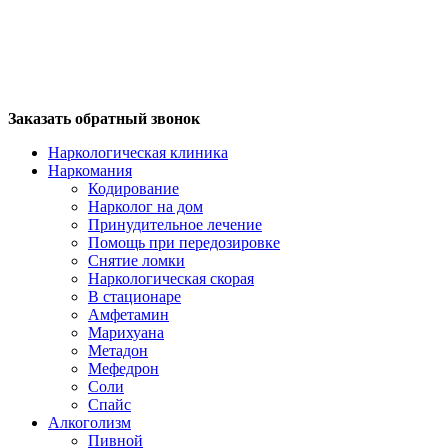
Заказать обратный звонок
Наркологическая клиника
Наркомания
Кодирование
Нарколог на дом
Принудительное лечение
Помощь при передозировке
Снятие ломки
Наркологическая скорая
В стационаре
Амфетамин
Марихуана
Метадон
Мефедрон
Соли
Спайс
Алкоголизм
Пивной