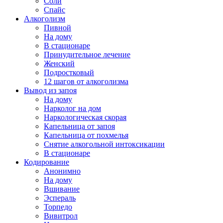
Соли
Спайс
Алкоголизм
Пивной
На дому
В стационаре
Принудительное лечение
Женский
Подростковый
12 шагов от алкоголизма
Вывод из запоя
На дому
Нарколог на дом
Наркологическая скорая
Капельница от запоя
Капельница от похмелья
Снятие алкогольной интоксикации
В стационаре
Кодирование
Анонимно
На дому
Вшивание
Эспераль
Торпедо
Вивитрол