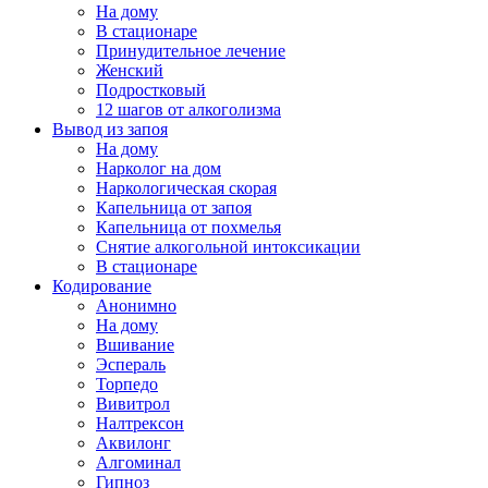
На дому
В стационаре
Принудительное лечение
Женский
Подростковый
12 шагов от алкоголизма
Вывод из запоя
На дому
Нарколог на дом
Наркологическая скорая
Капельница от запоя
Капельница от похмелья
Снятие алкогольной интоксикации
В стационаре
Кодирование
Анонимно
На дому
Вшивание
Эспераль
Торпедо
Вивитрол
Налтрексон
Аквилонг
Алгоминал
Гипноз