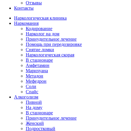
Отзывы
Контакты
Наркологическая клиника
Наркомания
Кодирование
Нарколог на дом
Принудительное лечение
Помощь при передозировке
Снятие ломки
Наркологическая скорая
В стационаре
Амфетамин
Марихуана
Метадон
Мефедрон
Соли
Спайс
Алкоголизм
Пивной
На дому
В стационаре
Принудительное лечение
Женский
Подростковый