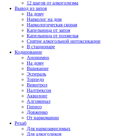
12 шагов от алкоголизма
Вывод из запоя
На дому
Нарколог на дом
Наркологическая скорая
Капельница от запоя
Капельница от похмелья
Снятие алкогольной интоксикации
В стационаре
Кодирование
Анонимно
На дому
Вшивание
Эспераль
Торпедо
Вивитрол
Налтрексон
Аквилонг
Алгоминал
Гипноз
Довженко
От наркомании
Рехаб
Для наркозависимых
Для алкоголиков