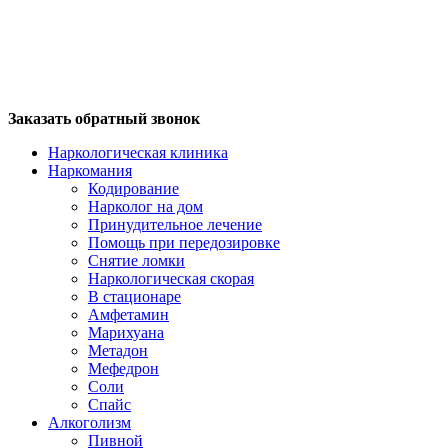
Заказать обратный звонок
Наркологическая клиника
Наркомания
Кодирование
Нарколог на дом
Принудительное лечение
Помощь при передозировке
Снятие ломки
Наркологическая скорая
В стационаре
Амфетамин
Марихуана
Метадон
Мефедрон
Соли
Спайс
Алкоголизм
Пивной