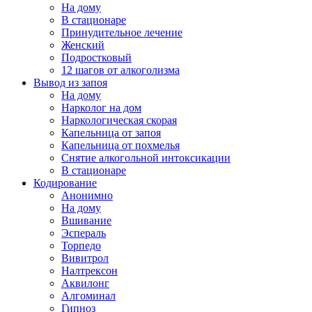
На дому
В стационаре
Принудительное лечение
Женский
Подростковый
12 шагов от алкоголизма
Вывод из запоя
На дому
Нарколог на дом
Наркологическая скорая
Капельница от запоя
Капельница от похмелья
Снятие алкогольной интоксикации
В стационаре
Кодирование
Анонимно
На дому
Вшивание
Эспераль
Торпедо
Вивитрол
Налтрексон
Аквилонг
Алгоминал
Гипноз