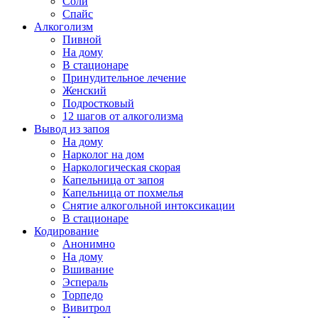
Соли
Спайс
Алкоголизм
Пивной
На дому
В стационаре
Принудительное лечение
Женский
Подростковый
12 шагов от алкоголизма
Вывод из запоя
На дому
Нарколог на дом
Наркологическая скорая
Капельница от запоя
Капельница от похмелья
Снятие алкогольной интоксикации
В стационаре
Кодирование
Анонимно
На дому
Вшивание
Эспераль
Торпедо
Вивитрол