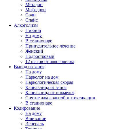
Метадон
Мефедрон
Соли
Спайс
Алкоголизм
Пивной
На дому
В стационаре
Принудительное лечение
Женский
Подростковый
12 шагов от алкоголизма
Вывод из запоя
На дому
Нарколог на дом
Наркологическая скорая
Капельница от запоя
Капельница от похмелья
Снятие алкогольной интоксикации
В стационаре
Кодирование
На дому
Вшивание
Эспераль
Торпедо