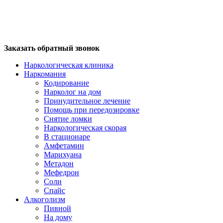
Заказать обратный звонок
Наркологическая клиника
Наркомания
Кодирование
Нарколог на дом
Принудительное лечение
Помощь при передозировке
Снятие ломки
Наркологическая скорая
В стационаре
Амфетамин
Марихуана
Метадон
Мефедрон
Соли
Спайс
Алкоголизм
Пивной
На дому