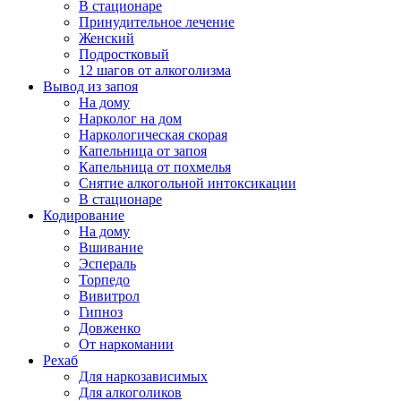
В стационаре
Принудительное лечение
Женский
Подростковый
12 шагов от алкоголизма
Вывод из запоя
На дому
Нарколог на дом
Наркологическая скорая
Капельница от запоя
Капельница от похмелья
Снятие алкогольной интоксикации
В стационаре
Кодирование
На дому
Вшивание
Эспераль
Торпедо
Вивитрол
Гипноз
Довженко
От наркомании
Рехаб
Для наркозависимых
Для алкоголиков