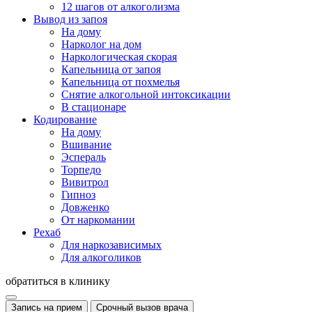
12 шагов от алкоголизма
Вывод из запоя
На дому
Нарколог на дом
Наркологическая скорая
Капельница от запоя
Капельница от похмелья
Снятие алкогольной интоксикации
В стационаре
Кодирование
На дому
Вшивание
Эспераль
Торпедо
Вивитрол
Гипноз
Довженко
От наркомании
Рехаб
Для наркозависимых
Для алкоголиков
обратиться в клинику
Запись на прием
Срочный вызов врача