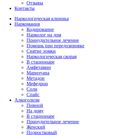
Отзывы
Контакты
Наркологическая клиника
Наркомания
Кодирование
Нарколог на дом
Принудительное лечение
Помощь при передозировке
Снятие ломки
Наркологическая скорая
В стационаре
Амфетамин
Марихуана
Метадон
Мефедрон
Соли
Спайс
Алкоголизм
Пивной
На дому
В стационаре
Принудительное лечение
Женский
Подростковый