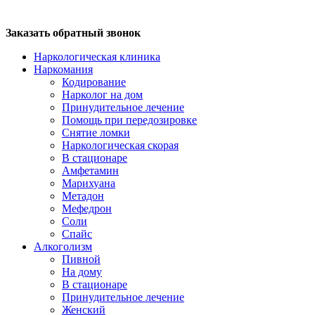
Заказать обратный звонок
Наркологическая клиника
Наркомания
Кодирование
Нарколог на дом
Принудительное лечение
Помощь при передозировке
Снятие ломки
Наркологическая скорая
В стационаре
Амфетамин
Марихуана
Метадон
Мефедрон
Соли
Спайс
Алкоголизм
Пивной
На дому
В стационаре
Принудительное лечение
Женский