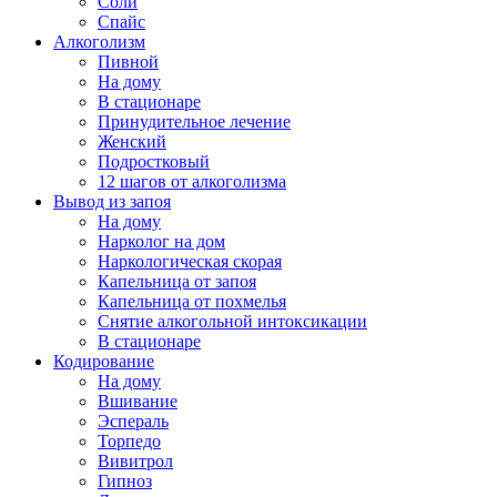
Соли
Спайс
Алкоголизм
Пивной
На дому
В стационаре
Принудительное лечение
Женский
Подростковый
12 шагов от алкоголизма
Вывод из запоя
На дому
Нарколог на дом
Наркологическая скорая
Капельница от запоя
Капельница от похмелья
Снятие алкогольной интоксикации
В стационаре
Кодирование
На дому
Вшивание
Эспераль
Торпедо
Вивитрол
Гипноз