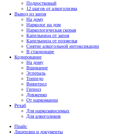
Подростковый
12 шагов от алкоголизма
Вывод из запоя
На дому
Нарколог на дом
Наркологическая скорая
Капельница от запоя
Капельница от похмелья
Снятие алкогольной интоксикации
В стационаре
Кодирование
На дому
Вшивание
Эспераль
Торпедо
Вивитрол
Гипноз
Довженко
От наркомании
Рехаб
Для наркозависимых
Для алкоголиков
Прайс
Лицензии и документы