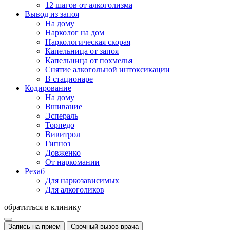
12 шагов от алкоголизма
Вывод из запоя
На дому
Нарколог на дом
Наркологическая скорая
Капельница от запоя
Капельница от похмелья
Снятие алкогольной интоксикации
В стационаре
Кодирование
На дому
Вшивание
Эспераль
Торпедо
Вивитрол
Гипноз
Довженко
От наркомании
Рехаб
Для наркозависимых
Для алкоголиков
обратиться в клинику
Запись на прием
Срочный вызов врача