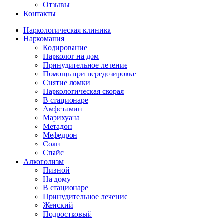
Отзывы
Контакты
Наркологическая клиника
Наркомания
Кодирование
Нарколог на дом
Принудительное лечение
Помощь при передозировке
Снятие ломки
Наркологическая скорая
В стационаре
Амфетамин
Марихуана
Метадон
Мефедрон
Соли
Спайс
Алкоголизм
Пивной
На дому
В стационаре
Принудительное лечение
Женский
Подростковый