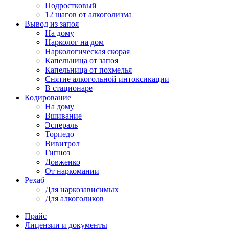
Подростковый
12 шагов от алкоголизма
Вывод из запоя
На дому
Нарколог на дом
Наркологическая скорая
Капельница от запоя
Капельница от похмелья
Снятие алкогольной интоксикации
В стационаре
Кодирование
На дому
Вшивание
Эспераль
Торпедо
Вивитрол
Гипноз
Довженко
От наркомании
Рехаб
Для наркозависимых
Для алкоголиков
Прайс
Лицензии и документы