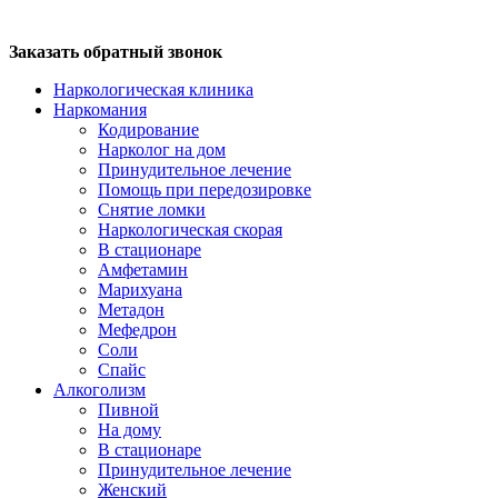
Заказать обратный звонок
Наркологическая клиника
Наркомания
Кодирование
Нарколог на дом
Принудительное лечение
Помощь при передозировке
Снятие ломки
Наркологическая скорая
В стационаре
Амфетамин
Марихуана
Метадон
Мефедрон
Соли
Спайс
Алкоголизм
Пивной
На дому
В стационаре
Принудительное лечение
Женский