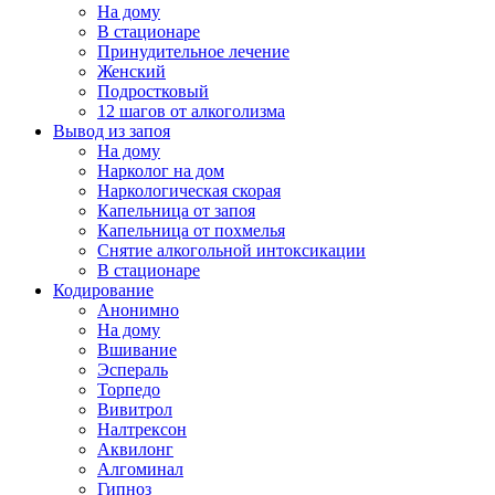
На дому
В стационаре
Принудительное лечение
Женский
Подростковый
12 шагов от алкоголизма
Вывод из запоя
На дому
Нарколог на дом
Наркологическая скорая
Капельница от запоя
Капельница от похмелья
Снятие алкогольной интоксикации
В стационаре
Кодирование
Анонимно
На дому
Вшивание
Эспераль
Торпедо
Вивитрол
Налтрексон
Аквилонг
Алгоминал
Гипноз