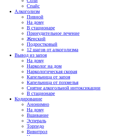
Соли
Спайс
Алкоголизм
Пивной
На дому
В стационаре
Принудительное лечение
Женский
Подростковый
12 шагов от алкоголизма
Вывод из запоя
На дому
Нарколог на дом
Наркологическая скорая
Капельница от запоя
Капельница от похмелья
Снятие алкогольной интоксикации
В стационаре
Кодирование
Анонимно
На дому
Вшивание
Эспераль
Торпедо
Вивитрол