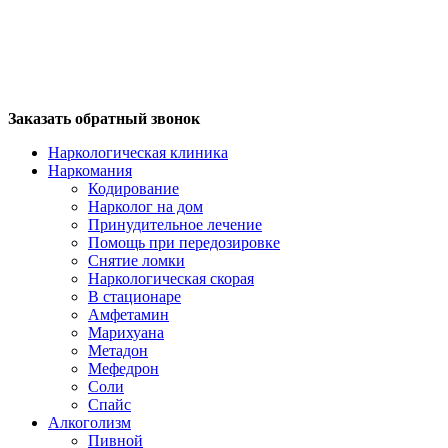
Заказать обратный звонок
Наркологическая клиника
Наркомания
Кодирование
Нарколог на дом
Принудительное лечение
Помощь при передозировке
Снятие ломки
Наркологическая скорая
В стационаре
Амфетамин
Марихуана
Метадон
Мефедрон
Соли
Спайс
Алкоголизм
Пивной