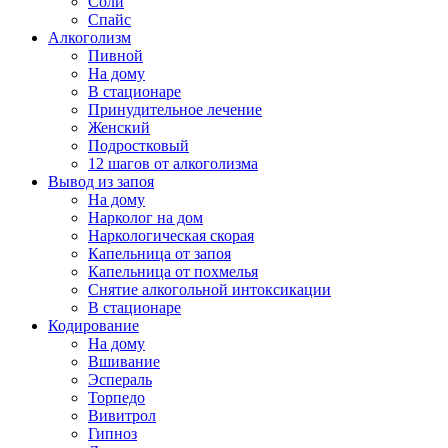
Соли
Спайс
Алкоголизм
Пивной
На дому
В стационаре
Принудительное лечение
Женский
Подростковый
12 шагов от алкоголизма
Вывод из запоя
На дому
Нарколог на дом
Наркологическая скорая
Капельница от запоя
Капельница от похмелья
Снятие алкогольной интоксикации
В стационаре
Кодирование
На дому
Вшивание
Эспераль
Торпедо
Вивитрол
Гипноз