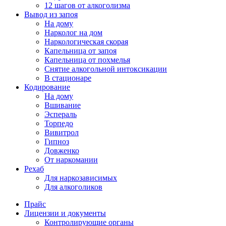
12 шагов от алкоголизма
Вывод из запоя
На дому
Нарколог на дом
Наркологическая скорая
Капельница от запоя
Капельница от похмелья
Снятие алкогольной интоксикации
В стационаре
Кодирование
На дому
Вшивание
Эспераль
Торпедо
Вивитрол
Гипноз
Довженко
От наркомании
Рехаб
Для наркозависимых
Для алкоголиков
Прайс
Лицензии и документы
Контролирующие органы