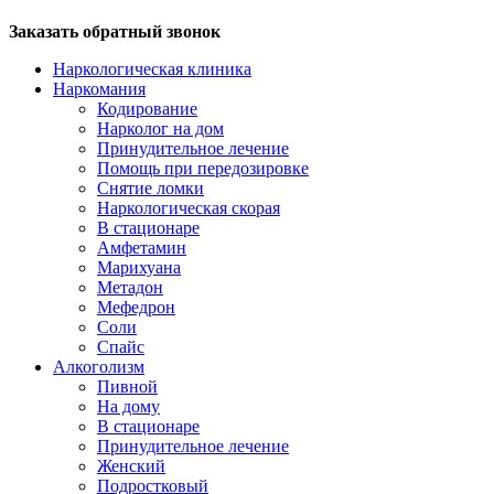
Заказать обратный звонок
Наркологическая клиника
Наркомания
Кодирование
Нарколог на дом
Принудительное лечение
Помощь при передозировке
Снятие ломки
Наркологическая скорая
В стационаре
Амфетамин
Марихуана
Метадон
Мефедрон
Соли
Спайс
Алкоголизм
Пивной
На дому
В стационаре
Принудительное лечение
Женский
Подростковый