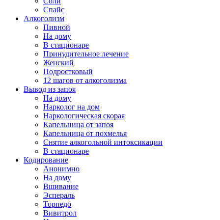
Соли
Спайс
Алкоголизм
Пивной
На дому
В стационаре
Принудительное лечение
Женский
Подростковый
12 шагов от алкоголизма
Вывод из запоя
На дому
Нарколог на дом
Наркологическая скорая
Капельница от запоя
Капельница от похмелья
Снятие алкогольной интоксикации
В стационаре
Кодирование
Анонимно
На дому
Вшивание
Эспераль
Торпедо
Вивитрол