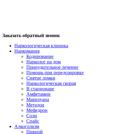
Заказать обратный звонок
Наркологическая клиника
Наркомания
Кодирование
Нарколог на дом
Принудительное лечение
Помощь при передозировке
Снятие ломки
Наркологическая скорая
В стационаре
Амфетамин
Марихуана
Метадон
Мефедрон
Соли
Спайс
Алкоголизм
Пивной