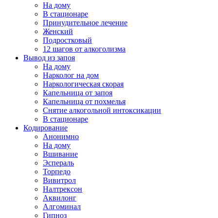
На дому
В стационаре
Принудительное лечение
Женский
Подростковый
12 шагов от алкоголизма
Вывод из запоя
На дому
Нарколог на дом
Наркологическая скорая
Капельница от запоя
Капельница от похмелья
Снятие алкогольной интоксикации
В стационаре
Кодирование
Анонимно
На дому
Вшивание
Эспераль
Торпедо
Вивитрол
Налтрексон
Аквилонг
Алгоминал
Гипноз