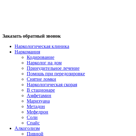
Заказать обратный звонок
Наркологическая клиника
Наркомания
Кодирование
Нарколог на дом
Принудительное лечение
Помощь при передозировке
Снятие ломки
Наркологическая скорая
В стационаре
Амфетамин
Марихуана
Метадон
Мефедрон
Соли
Спайс
Алкоголизм
Пивной