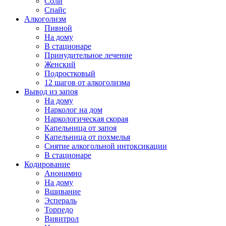
Соли
Спайс
Алкоголизм
Пивной
На дому
В стационаре
Принудительное лечение
Женский
Подростковый
12 шагов от алкоголизма
Вывод из запоя
На дому
Нарколог на дом
Наркологическая скорая
Капельница от запоя
Капельница от похмелья
Снятие алкогольной интоксикации
В стационаре
Кодирование
Анонимно
На дому
Вшивание
Эспераль
Торпедо
Вивитрол