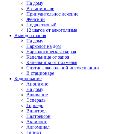
На дому
В стационаре
Принудительное лечение
Женский
Подростковый
12 шагов от алкоголизма
Вывод из запоя
На дому
Нарколог на дом
Наркологическая скорая
Капельница от запоя
Капельница от похмелья
Снятие алкогольной интоксикации
В стационаре
Кодирование
Анонимно
На дому
Вшивание
Эспераль
Торпедо
Вивитрол
Налтрексон
Аквилонг
Алгоминал
Гипноз