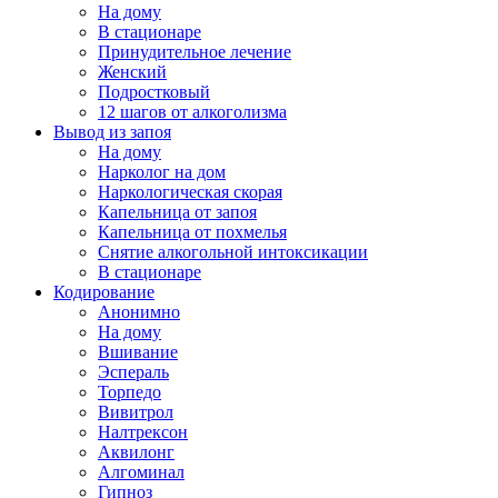
На дому
В стационаре
Принудительное лечение
Женский
Подростковый
12 шагов от алкоголизма
Вывод из запоя
На дому
Нарколог на дом
Наркологическая скорая
Капельница от запоя
Капельница от похмелья
Снятие алкогольной интоксикации
В стационаре
Кодирование
Анонимно
На дому
Вшивание
Эспераль
Торпедо
Вивитрол
Налтрексон
Аквилонг
Алгоминал
Гипноз