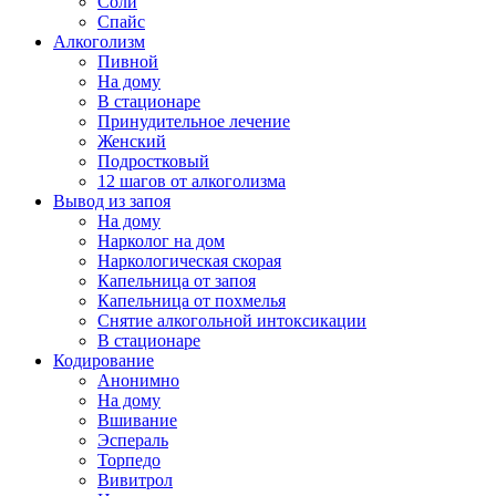
Соли
Спайс
Алкоголизм
Пивной
На дому
В стационаре
Принудительное лечение
Женский
Подростковый
12 шагов от алкоголизма
Вывод из запоя
На дому
Нарколог на дом
Наркологическая скорая
Капельница от запоя
Капельница от похмелья
Снятие алкогольной интоксикации
В стационаре
Кодирование
Анонимно
На дому
Вшивание
Эспераль
Торпедо
Вивитрол