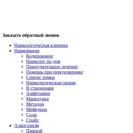
Заказать обратный звонок
Наркологическая клиника
Наркомания
Кодирование
Нарколог на дом
Принудительное лечение
Помощь при передозировке
Снятие ломки
Наркологическая скорая
В стационаре
Амфетамин
Марихуана
Метадон
Мефедрон
Соли
Спайс
Алкоголизм
Пивной