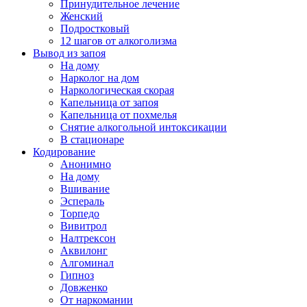
Принудительное лечение
Женский
Подростковый
12 шагов от алкоголизма
Вывод из запоя
На дому
Нарколог на дом
Наркологическая скорая
Капельница от запоя
Капельница от похмелья
Снятие алкогольной интоксикации
В стационаре
Кодирование
Анонимно
На дому
Вшивание
Эспераль
Торпедо
Вивитрол
Налтрексон
Аквилонг
Алгоминал
Гипноз
Довженко
От наркомании