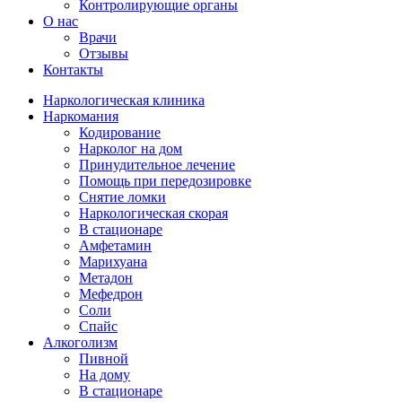
Контролирующие органы
О нас
Врачи
Отзывы
Контакты
Наркологическая клиника
Наркомания
Кодирование
Нарколог на дом
Принудительное лечение
Помощь при передозировке
Снятие ломки
Наркологическая скорая
В стационаре
Амфетамин
Марихуана
Метадон
Мефедрон
Соли
Спайс
Алкоголизм
Пивной
На дому
В стационаре