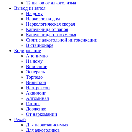
12 шагов от алкоголизма
Вывод из запоя
На дому
Нарколог на дом
Наркологическая скорая
Капельница от запоя
Капельница от похмелья
Снятие алкогольной интоксикации
В стационаре
Кодирование
Анонимно
На дому
Вшивание
Эспераль
Торпедо
Вивитрол
Налтрексон
Аквилонг
Алгоминал
Гипноз
Довженко
От наркомании
Рехаб
Для наркозависимых
Для алкоголиков