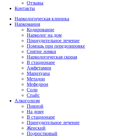
Отзывы
Контакты
Наркологическая клиника
Наркомания
Кодирование
Нарколог на дом
Принудительное лечение
Помощь при передозировке
Снятие ломки
Наркологическая скорая
В стационаре
Амфетамин
Марихуана
Метадон
Мефедрон
Соли
Спайс
Алкоголизм
Пивной
На дому
В стационаре
Принудительное лечение
Женский
Подростковый